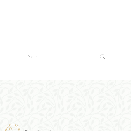
Search
for:
081-955-7165