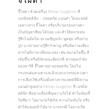
จี้ไฝตา
จี้ไฝตา ด้วยเครื่อง Ellman Surgitron ที่
เนรมิตคลินิก – ปลอดภัย แม่นยำ โดยแพทย์
เฉพาะทาง จี้ไฝตา หรือบริเวณรอบดวงตา
เป็นปัญหาที่พบได้บ่อย และทำให้หลายคน
รู้สึกไม่มั่นใจเวลาเผชิญหน้า พูดคุย หรือถ่าย
รูป บางรายอาจรู้สึกรำคาญ หรือมีความเสี่ยง
หากไฝมีการเปลี่ยนแปลง เช่น ขนาดโตขึ้น สี
เข้มขึ้น หรือมีลักษณะผิดปกติ หากคุณกำลัง
มองหาวิธี จี้ไฝตาอย่างปลอดภัย โดยไม่
กระทบต่อดวงตาและผิวบอบบางรอบดวงตา
การเลือกใช้เครื่องมือทางการแพทย์ที่มีความ
แม่นยำสูงอย่าง Ellman Surgitron ที่ เนรมิต
คลินิก คือทางเลือกที่คุณวางใจได้ ทำไมต้องจี้
ไฝที่ตา? ไฝอาจก่อให้เกิด ความไม่มั่นใจ หรือ
ทำให้แต่งหน้าได้ยาก บางกรณี ไฝอาจเกิด