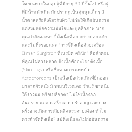
โดยเฉพาะในกลุ่มผู้ที่มีอายุ 30 ปีขึ้นไป หรือผู้
ที่มีน้ำหนักเกิน มักปรากฏเป็นตุ่มนูนเล็กๆ สี
น้ำตาลหรือสีเดียวกับผิว ไม่ก่อให้เกิดอันตราย
แต่ส่งผลต่อความมั่นใจและบุคลิกภาพ หาก
คุณกำลังมองหา จี้ติ่งเนื้อที่คอ อย่างปลอดภัย
และไม่ทิ้งรอยแผล “การจี้ติ่งเนื้อด้วยเครื่อง
Ellman Surgitron ที่เนรมิต คลินิก” คือคำตอบ
ที่คุณไม่ควรพลาด ติ่งเนื้อคืออะไร? ติ่งเนื้อ
(Skin Tags) หรือชื่อทางการแพทย์ว่า
Acrochordons เป็นเนื้อเยื่อส่วนเกินที่ยื่นออก
มาจากผิวหนัง มักพบบริเวณคอ รักแร้ ขาหนีบ
ใต้ราวนม หรือเปลือกตา ไม่ใช่เนื้องอก
อันตราย แต่อาจสร้างความรำคาญ และบาง
ครั้งอาจเกิดการเสียดสีจนระคายเคือง ทำไม
ควรกำจัดติ่งเนื้อ? แม้ติ่งเนื้อจะไม่ก่ออันตราย