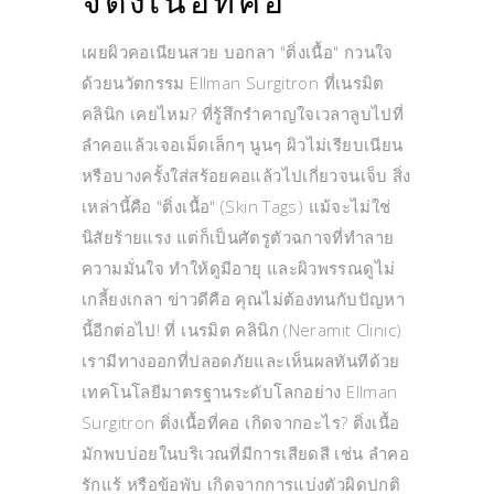
จี้ติ่งเนื้อที่คอ
เผยผิวคอเนียนสวย บอกลา "ติ่งเนื้อ" กวนใจ
ด้วยนวัตกรรม Ellman Surgitron ที่เนรมิต
คลินิก เคยไหม? ที่รู้สึกรำคาญใจเวลาลูบไปที่
ลำคอแล้วเจอเม็ดเล็กๆ นูนๆ ผิวไม่เรียบเนียน
หรือบางครั้งใส่สร้อยคอแล้วไปเกี่ยวจนเจ็บ สิ่ง
เหล่านี้คือ "ติ่งเนื้อ" (Skin Tags) แม้จะไม่ใช่
นิสัยร้ายแรง แต่ก็เป็นศัตรูตัวฉกาจที่ทำลาย
ความมั่นใจ ทำให้ดูมีอายุ และผิวพรรณดูไม่
เกลี้ยงเกลา ข่าวดีคือ คุณไม่ต้องทนกับปัญหา
นี้อีกต่อไป! ที่ เนรมิต คลินิก (Neramit Clinic)
เรามีทางออกที่ปลอดภัยและเห็นผลทันทีด้วย
เทคโนโลยีมาตรฐานระดับโลกอย่าง Ellman
Surgitron ติ่งเนื้อที่คอ เกิดจากอะไร? ติ่งเนื้อ
มักพบบ่อยในบริเวณที่มีการเสียดสี เช่น ลำคอ
รักแร้ หรือข้อพับ เกิดจากการแบ่งตัวผิดปกติ