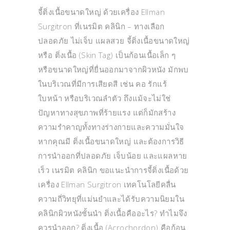
จี้ติ่งเนื้อขนาดใหญ่ ด้วยเครื่อง Ellman
Surgitron ที่เนรมิต คลินิก – ทางเลือก
ปลอดภัย ไม่เจ็บ แผลสวย จี้ติ่งเนื้อขนาดใหญ่
หรือ ติ่งเนื้อ (Skin Tag) เป็นก้อนเนื้อเล็ก ๆ
หรือขนาดใหญ่ที่ยื่นออกมาจากผิวหนัง มักพบ
ในบริเวณที่มีการเสียดสี เช่น คอ รักแร้
ใบหน้า หรือบริเวณลำตัว ถึงแม้จะไม่ใช่
ปัญหาทางสุขภาพที่ร้ายแรง แต่ก็มักสร้าง
ความรำคาญทั้งทางร่างกายและความมั่นใจ
หากคุณมี ติ่งเนื้อขนาดใหญ่ และต้องการวิธี
การนำออกที่ปลอดภัย เจ็บน้อย และแผลหาย
เร็ว เนรมิต คลินิก ขอแนะนำการจี้ติ่งเนื้อด้วย
เครื่อง Ellman Surgitron เทคโนโลยีคลื่น
ความถี่วิทยุที่แม่นยำและได้รับความนิยมใน
คลินิกผิวหนังชั้นนำ ติ่งเนื้อคืออะไร? ทำไมจึง
ควรนำออก? ติ่งเนื้อ (Acrochordon) คือก้อน