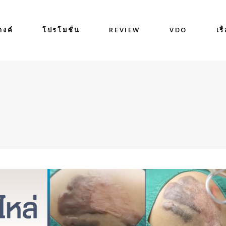
างค์
โปรโมชั่น
REVIEW
VDO
เรื