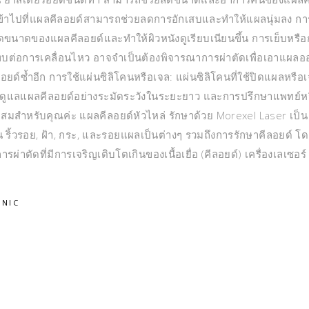
์เข้าไปที่แผลคีลอยด์สามารถช่วยลดการอักเสบและทำให้แผลนุ่มลง กา
ดขนาดของแผลคีลอยด์และทำให้ผิวหนังดูเรียบเนียนขึ้น การเย็บหรื
บต่อการเคลื่อนไหว อาจจำเป็นต้องพิจารณาการผ่าตัดเพื่อเอาแผลอ
ยด์ซ้ำอีก การใช้แผ่นซิลิโคนหรือเจล: แผ่นซิลิโคนที่ใช้ปิดแผลหรือเ
แลแผลคีลอยด์อย่างระมัดระวังในระยะยาว และการปรึกษาแพทย์หรื
มาะสมสำหรับคุณค่ะ แผลคีลอยด์หัวไหล่ รักษาด้วย Morexel Laser เป็น
น ริ้วรอย, ฝ้า, กระ, และรอยแผลเป็นต่างๆ รวมถึงการรักษาคีลอยด์ โ
าตัดที่มีการเจริญเติบโตเกินของเนื้อเยื่อ (คีลอยด์) เครื่องเลเซอร์
INIC