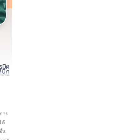
ดการ
ได้
ึ้น:
ีลอย