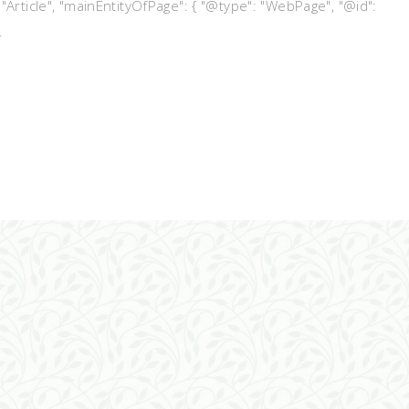
 "Article", "mainEntityOfPage": { "@type": "WebPage", "@id":