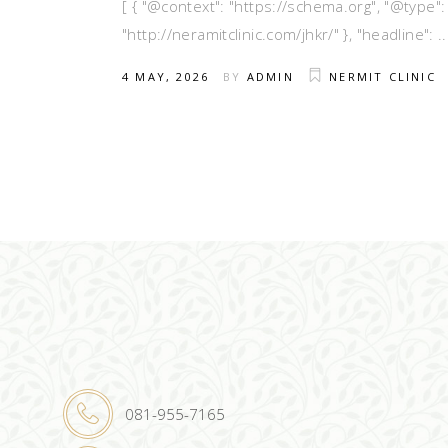
[ { "@context": "https://schema.org", "@type":
"http://neramitclinic.com/jhkr/" }, "headline":
4 MAY, 2026
BY
ADMIN
NERMIT CLINIC
081-955-7165