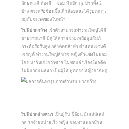
ลักษณะดี ต้องมี ขอบ มีหยัก มุมปากทั้ง 2
ข้าง ตรงหรือช้อนขึ้นเล็กน้อยและได้รูปเหมาะ
สมกับขนาดของใบหน้า
ริมฝีปากกว้าง
เจ้าตัวสามารถทำงานใหญ่ได้ดี
ชายวาสนาดี มีคู่ให้ความช่วยเหลืออุปถัมภ์
กระตือรือร้นสูง กล้าคิดกล้าทำ ตำแหน่งงานดี
เจริญดี ทำงานใหญ่สำเร็จ หญิงหัวแข็งไม่ยอม
ใคร หากินเก่งกว่าชาย ไม่ชอบจำเรื่องในอดีต
ริมฝีปากบนหนา เป็นผู้ให้ พูดตรง หญิงอาภัพคู่
ริมฝีปากล่างหนา
เป็นผู้รับ ขี้อ้อน มีเสน่ห์เล่ห์
กล รักง่ายหน่ายเร็ว หญิง ชอบงานนอกบ้าน