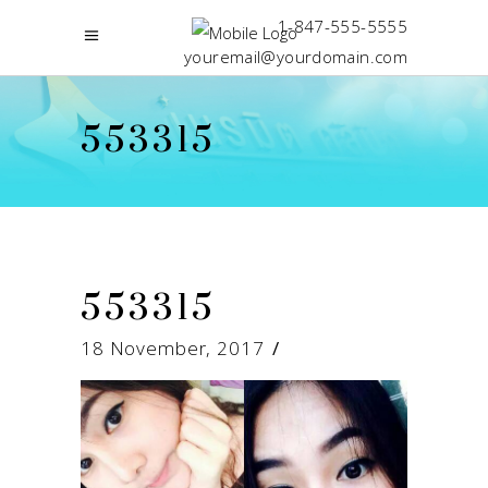
1-847-555-5555
youremail@yourdomain.com
553315
553315
18 November, 2017