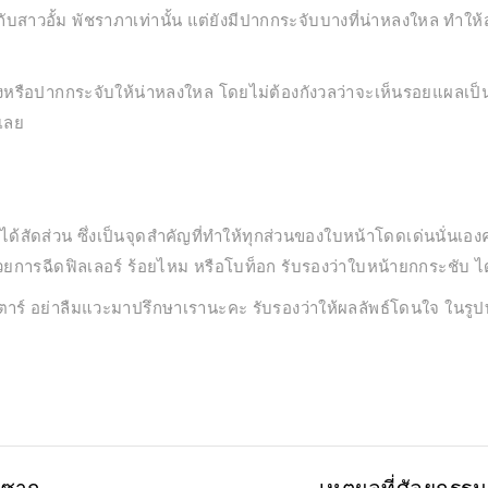
ยกับสาวอั้ม พัชราภาเท่านั้น แต่ยังมีปากกระจับบางที่น่าหลงใหล ทำ
างหรือปากกระจับให้น่าหลงใหล โดยไม่ต้องกังวลว่าจะเห็นรอยแผลเป็
เลย
ได้สัดส่วน ซึ่งเป็นจุดสำคัญที่ทำให้ทุกส่วนของใบหน้าโดดเด่นนั่นเองค
วยการฉีดฟิลเลอร์ ร้อยไหม หรือโบท็อก รับรองว่าใบหน้ายกกระชับ ได
ตาร์ อย่าลืมแวะมาปรึกษาเรานะคะ รับรองว่าให้ผลลัพธ์โดนใจ ในรูปท