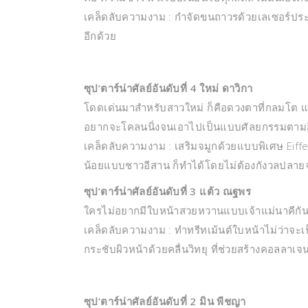
เคล็ดลับความงาม : กำจัดขนถาวรด้วยเลเซอร์ประ
อีกด้วย
ซุป’ตาร์น่าศัลย์อันดับที่ 4 ใหม่ ดาวิกา
โดดเด่นมาสำหรับสาวใหม่ ก็คือดวงตาที่กลมโต แต่
อยากจะโคลนนิ่งจนเอาไปเป็นแบบศัลยกรรมตาม
เคล็ดลับความงาม : เสริมจมูกด้วยแบบพิเศษ Eiffel 
น้อยแบบชาวอีสาน ก็ทำได้โดยไม่ต้องกังวลปลายจ
ซุป’ตาร์น่าศัลย์อันดับที่ 3 แต้ว ณฐพร
ใครไม่อยากมีใบหน้าสวยหวานแบบเจ้าแม่นาคีกันบ
เคล็ดลับความงาม : ทำทรีทเม้นต์ใบหน้าไม่ว่าจะเป
กระชับผิวหน้าด้วยคลื่นวิทยุ ที่ช่วยสร้างคอลลาเจ
ซุป’ตาร์น่าศัลย์อันดับที่ 2 มิน พีชญา