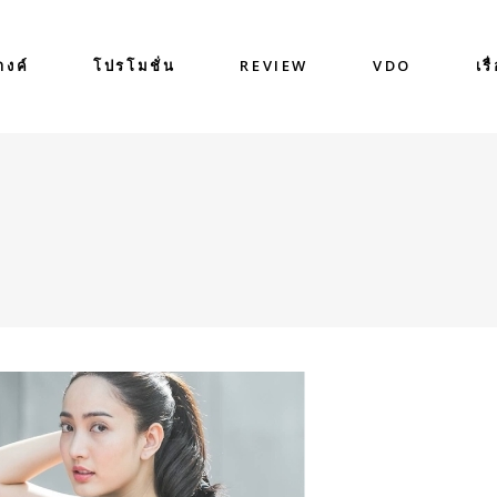
างค์
โปรโมชั่น
REVIEW
VDO
เรื