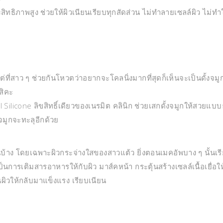
สิทธิภาพสูง ช่วยให้ผิวเนียนเรียบทุกสัดส่วน ไม่ทำลายเซลล์ผิว ไ
ที่สาว ๆ ช่วยกันโหวตว่าอยากจะโคลนิ่งมากที่สุดก็เห็นจะเป็นดั้งจ
สิคะ
Silicone ลิขสิทธิ์เดียวของเนรมิต คลินิก ช่วยเสกดั้งจมูกให้สวยแบบธ
มูกจะทะลุอีกด้วย
้าง โดยเฉพาะผิวกระจ่างใสของสาวแต้ว ยิ่งตอนเมคอัพบาง ๆ นั้นเรี
็นการเติมสารอาหารให้กับผิว มาส์คหน้า กระตุ้นสร้างเซลล์เนื้อเยื่อใ
นผิวให้กลับมาแข็งแรง เรียบเนียน