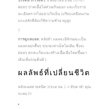
ประติมากรรมผิว:
แพทย์ใช้หัวเข็ม Ellman
ค่อยๆ ปาดเนื้อไฝส่วนเกินออก และเก็บราย
ละเอียดรากไฝอย่างใจเย็น เปรียบเสมือนงาน
แกะสลักที่ต้องใช้ความชำนาญสูง
การดูแลแผล:
หลังทำ แผลจะมีลักษณะเป็น
แผลถลอกตื้นๆ ขนาดเท่าเม็ดไฝเดิม ซึ่งจะ
ค่อยๆ ตกสะเก็ดและสร้างเนื้อเยื่อใหม่ขึ้นมา
เติมเต็มจนเต็มผิว
ผลลัพธ์ที่เปลี่ยนชีวิต
หลังแผลหายสนิท (ประมาณ 2-4 สัปดาห์) คุณ
จะพบว่า: