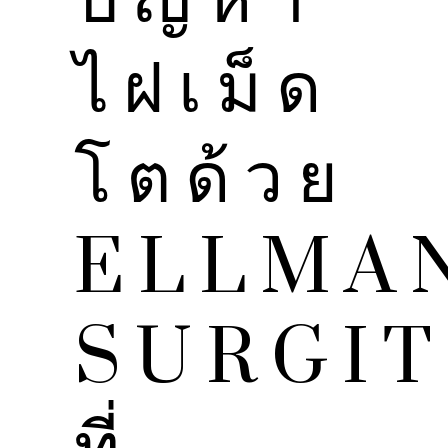
ไฝเม็ด
โตด้วย
ELLMA
SURGI