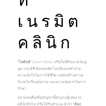
ที่
เนรมิต
คลินิก
“ไฝยักษ์”
(Giant Mole) หรือไฝที่มีขนาดใหญ่
นูน และมีสีเข้มเด่นชัด ไม่เพียงแต่ทำลาย
ความมั่นใจในการใช้ชีวิต แต่ยังสร้างความ
กังวลใจเรื่องสุขภาพ และความยุ่งยากในการ
รักษา
หลายคนที่เผชิญปัญหานี้มักถูกปฏิเสธจาก
คลินิกทั่วไป หรือได้รับคำแนะนำว่า
“ต้อง