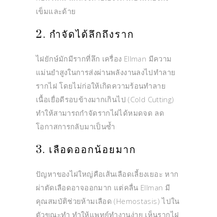
เข็มและด้าย
2. กำจัดได้ลึกถึงราก
ไฝยักษ์มักมีรากที่ลึก เครื่อง Ellman มีความ
แม่นยำสูงในการส่งผ่านพลังงานลงไปทำลาย
รากไฝ โดยไม่ก่อให้เกิดความร้อนทำลาย
เนื้อเยื่อดีรอบข้างมากเกินไป (Cold Cutting)
ทำให้สามารถกำจัดรากไฝได้หมดจด ลด
โอกาสการกลับมาเป็นซ้ำ
3. เลือดออกน้อยมาก
ปัญหาของไฝใหญ่คือเส้นเลือดเลี้ยงเยอะ หาก
ผ่าตัดเลือดอาจออกมาก แต่คลื่น Ellman มี
คุณสมบัติช่วยห้ามเลือด (Hemostasis) ไปใน
ตัวขณะทำ ทำให้แพทย์ทำงานง่าย เห็นรากไฝ