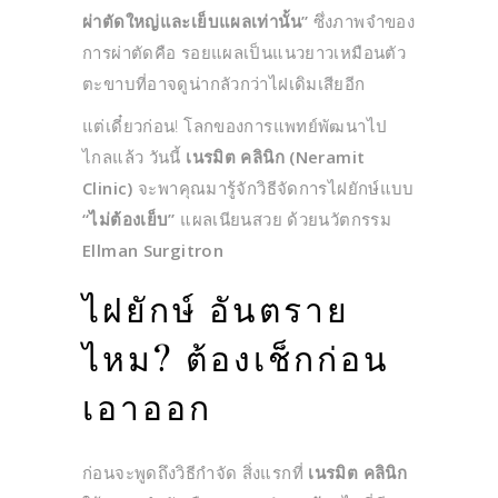
ผ่าตัดใหญ่และเย็บแผลเท่านั้น”
ซึ่งภาพจำของ
การผ่าตัดคือ รอยแผลเป็นแนวยาวเหมือนตัว
ตะขาบที่อาจดูน่ากลัวกว่าไฝเดิมเสียอีก
แต่เดี๋ยวก่อน! โลกของการแพทย์พัฒนาไป
ไกลแล้ว วันนี้
เนรมิต คลินิก (Neramit
Clinic)
จะพาคุณมารู้จักวิธีจัดการไฝยักษ์แบบ
“ไม่ต้องเย็บ”
แผลเนียนสวย ด้วยนวัตกรรม
Ellman Surgitron
ไฝยักษ์ อันตราย
ไหม? ต้องเช็กก่อน
เอาออก
ก่อนจะพูดถึงวิธีกำจัด สิ่งแรกที่
เนรมิต คลินิก