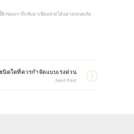
่นี้ผิวของเราก็กลับมาเนียนสวยได้อย่างปลอดภัย
ชนิดใดที่ควรกำจัดแบบเร่งด่วน
Next Post