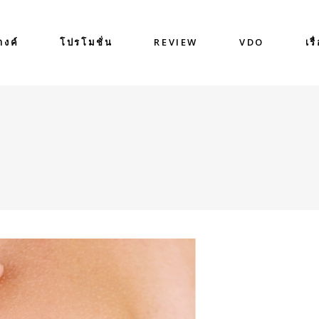
างค์
โปรโมชั่น
REVIEW
VDO
เรื