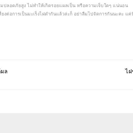
ีความปลอดภัยสูง ไม่ทำให้เกิดรอยแผลเป็น หรือความเจ็บใดๆ แน่นอน
่เสี่ยงต่อการเป็นมะเร็งไฝดำกันแล้วล่ะก็ อย่าลืมไปจัดการกันนะคะ แค
้ผล
ไฝ