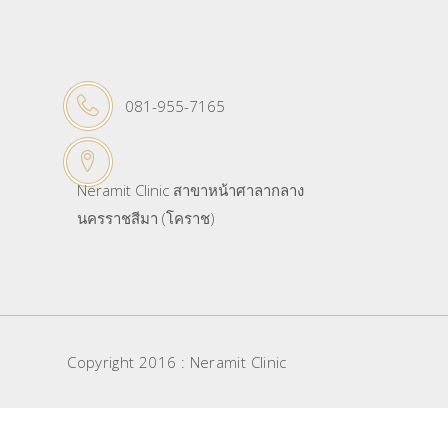
081-955-7165
Neramit Clinic สาขาหน้าศาลากลาง
นครราชสีมา (โคราช)
Copyright 2016 : Neramit Clinic