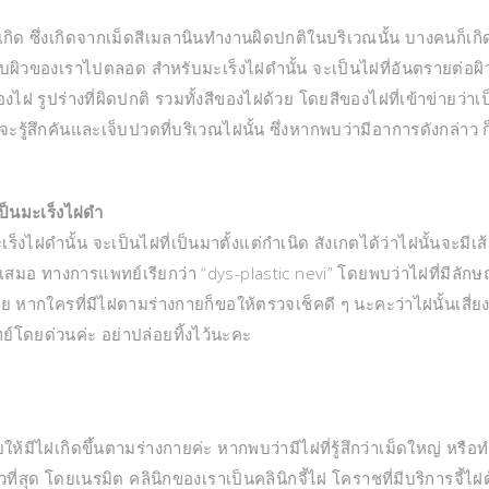
่แรกเกิด ซึ่งเกิดจากเม็ดสีเมลานินทำงานผิดปกติในบริเวณนั้น บางคนก
ับผิวของเราไปตลอด สำหรับมะเร็งไฝดำนั้น จะเป็นไฝที่อันตรายต่อผิวหน
ไฝ รูปร่างที่ผิดปกติ รวมทั้งสีของไฝด้วย โดยสีของไฝที่เข้าข่ายว่า
าจะรู้สึกคันและเจ็บปวดที่บริเวณไฝนั้น ซึ่งหากพบว่ามีอาการดังกล่
เป็นมะเร็งไฝดำ
งไฝดำนั้น จะเป็นไฝที่เป็นมาตั้งแต่กำเนิด สังเกตได้ว่าไฝนั้นจะมีเส
ำเสมอ ทางการแพทย์เรียกว่า “dys-plastic nevi” โดยพบว่าไฝที่มีลัก
าย หากใครที่มีไฝตามร่างกายก็ขอให้ตรวจเช็คดี ๆ นะคะว่าไฝนั้นเสี่
์โดยด่วนค่ะ อย่าปล่อยทิ้งไว้นะคะ
่อยให้มีไฝเกิดขึ้นตามร่างกายค่ะ หากพบว่ามีไฝที่รู้สึกว่าเม็ดใหญ่
่สุด โดยเนรมิต คลินิกของเราเป็นคลินิกจี้ไฝ โคราชที่มีบริการจี้ไฝด